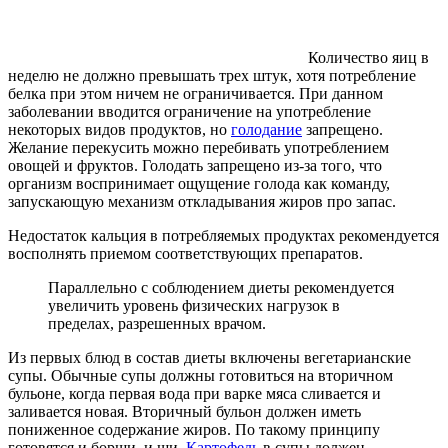
Количество яиц в
неделю не должно превышать трех штук, хотя потребление
белка при этом ничем не ограничивается. При данном
заболевании вводится ограничение на употребление
некоторых видов продуктов, но
голодание
запрещено.
Желание перекусить можно перебивать употреблением
овощей и фруктов. Голодать запрещено из-за того, что
организм воспринимает ощущение голода как команду,
запускающую механизм откладывания жиров про запас.
Недостаток кальция в потребляемых продуктах рекомендуется
восполнять приемом соответствующих препаратов.
Параллельно с соблюдением диеты рекомендуется
увеличить уровень физических нагрузок в
пределах, разрешенных врачом.
Из первых блюд в состав диеты включены вегетарианские
супы. Обычные супы должны готовиться на вторичном
бульоне, когда первая вода при варке мяса сливается и
заливается новая. Вторичный бульон должен иметь
пониженное содержание жиров. По такому принципу
готовятся и борщи, и щи.
Картофель
в супы должен