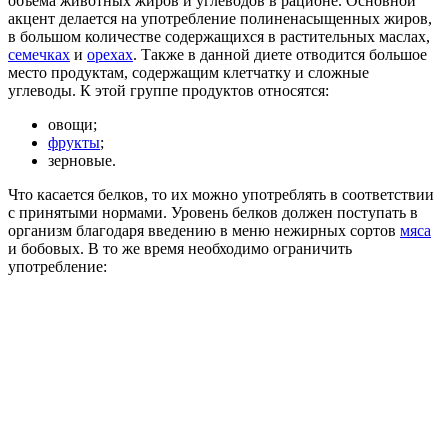
объема животных жиров и углеводов в рационе. Основной
акцент делается на употребление полиненасыщенных жиров,
в большом количестве содержащихся в растительных маслах,
семечках
и
орехах
. Также в данной диете отводится большое
место продуктам, содержащим клетчатку и сложные
углеводы. К этой группе продуктов относятся:
овощи;
фрукты
;
зерновые.
Что касается белков, то их можно употреблять в соответствии
с принятыми нормами. Уровень белков должен поступать в
организм благодаря введению в меню нежирных сортов
мяса
и бобовых. В то же время необходимо ограничить
употребление: