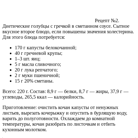
Рецепт №2.
Диетические голубцы с гречкой в сметанном соусе. Сытное
вкусное второе блюдо, если повышены значения холестерина.
Для этого блюда потребуется:
170 г капусты белокочанной;
40 г гречневой крупы;
1–3 шт. яиц;
5 г масла сливочного;
20 г лука репчатого;
2 г муки пшеничной;
15 г 20% сметаны.
Всего: 220 г. Состав: 8,9 г — белки, 8,7 г — жиры, 37,9 г —
углеводы, 265,5 ккал — калорийность.
Приготовление: очистить кочан капусты от ненужных
листьев, вырезать кочерыжку и опустить в бурлящую воду,
варить до полуготовности. Охлаждаем до комнатной
температуры, кочан разобрать по листочкам и отбить
кухонным молотком.