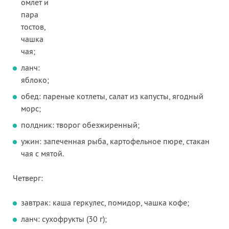
омлет и
пара
тостов,
чашка
чая;
ланч:
яблоко;
обед: пареные котлеты, салат из капусты, ягодный
морс;
полдник: творог обезжиренный;
ужин: запеченная рыба, картофельное пюре, стакан
чая с мятой.
Четверг:
завтрак: каша геркулес, помидор, чашка кофе;
ланч: сухофрукты (30 г);