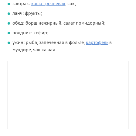
завтрак:
каша гречневая
, сок;
ланч: фрукты;
обед: борщ нежирный, салат помидорный;
полдник: кефир;
ужин: рыба, запеченная в фольге,
картофель
в
мундире, чашка чая.