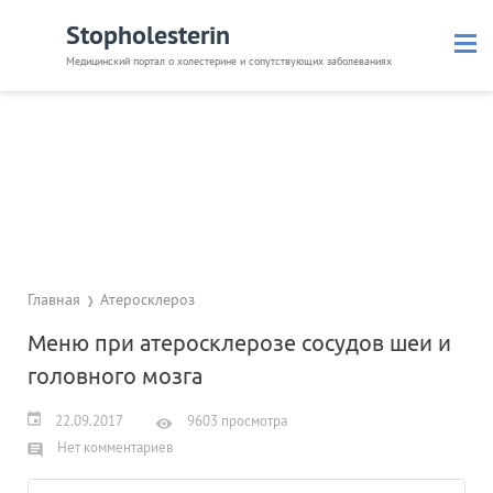
Stopholesterin
Медицинский портал о холестерине и сопутствующих заболеваниях
Лечение
Народные методы
Питание
Лекарства
Атеросклероз
Анализы
Анализаторы крови
Главная
Атеросклероз
Меню при атеросклерозе сосудов шеи и
головного мозга
22.09.2017
9603 просмотра
Нет комментариев