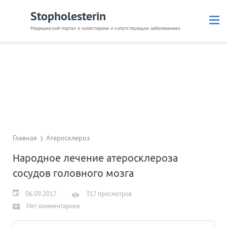
Stopholesterin
Медицинский портал о холестерине и сопутствующих заболеваниях
Лечение
Народные методы
Питание
Лекарства
Атеросклероз
Анализы
Анализаторы крови
Главная
Атеросклероз
Народное лечение атеросклероза
сосудов головного мозга
06.09.2017
317 просмотров
Нет комментариев