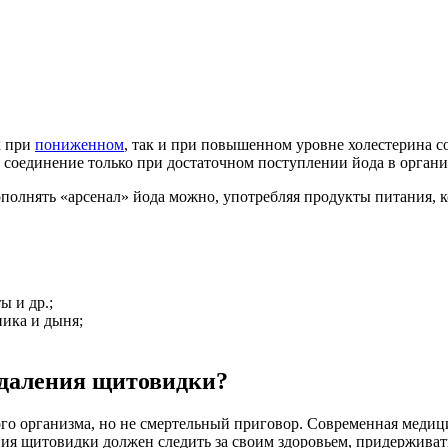
к при
пониженном
, так и при повышенном уровне холестерина с
соединение только при достаточном поступлении йода в органи
ополнять «арсенал» йода можно, употребляя продукты питания, к
ы и др.;
ника и дыня;
удаления щитовидки?
о организма, но не смертельный приговор. Современная медицин
ия щитовидки должен следить за своим здоровьем, придерживать