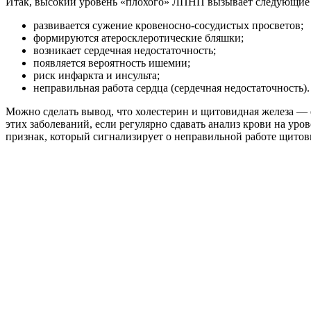
Итак, высокий уровень «плохого» ЛПНП вызывает следующие
развивается сужение кровеносно-сосудистых просветов;
формируются атеросклеротические бляшки;
возникает сердечная недостаточность;
появляется вероятность ишемии;
риск инфаркта и инсульта;
неправильная работа сердца (сердечная недостаточность).
Можно сделать вывод, что холестерин и щитовидная железа — е
этих заболеваний, если регулярно сдавать анализ крови на ур
признак, который сигнализирует о неправильной работе щитов