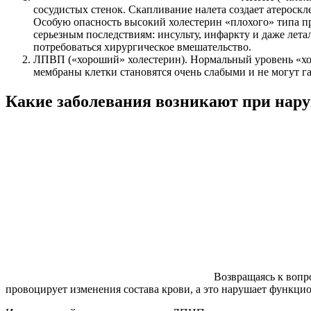
сосудистых стенок. Скапливание налета создает атероск
Особую опасность высокий холестерин «плохого» типа пр
серьезным последствиям: инсульту, инфаркту и даже лет
потребоваться хирургическое вмешательство.
ЛПВП («хороший» холестерин). Нормальный уровень «хоро
мембраны клетки становятся очень слабыми и не могут г
Какие заболевания возникают при нар
Возвращаясь к вопр
провоцирует изменения состава крови, а это нарушает функцио