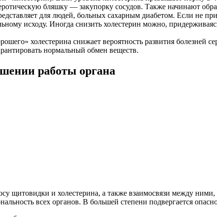
леротическую бляшку — закупорку сосудов. Также начинают обра
едставляет для людей, больных сахарным диабетом. Если не пр
альному исходу. Иногда снизить холестерин можно, придерживаяс
шего» холестерина снижает вероятность развития болезней сердц
арантировать нормальный обмен веществ.
ушении работы органа
осу щитовидки и холестерина, а также взаимосвязи между ними,
нальность всех органов. В большей степени подвергается опасно