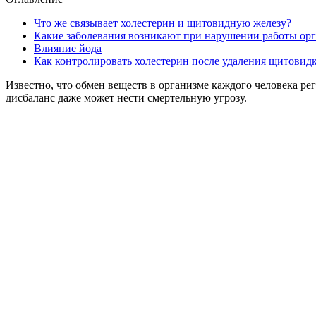
Что же связывает холестерин и щитовидную железу?
Какие заболевания возникают при нарушении работы орг
Влияние йода
Как контролировать холестерин после удаления щитовид
Известно, что обмен веществ в организме каждого человека рег
дисбаланс даже может нести смертельную угрозу.