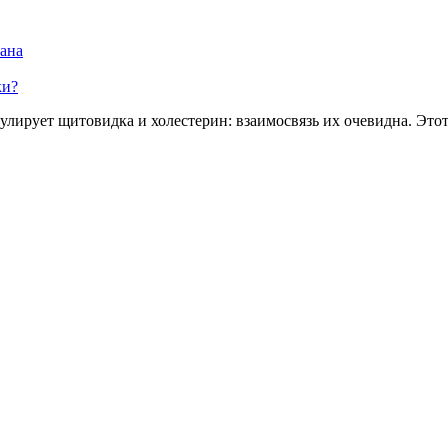
ана
ки?
улирует щитовидка и холестерин: взаимосвязь их очевидна. Этот