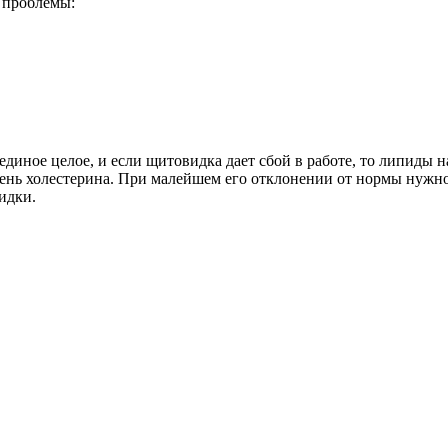
 проблемы:
диное целое, и если щитовидка дает сбой в работе, то липиды 
овень холестерина. При малейшем его отклонении от нормы нужн
идки.