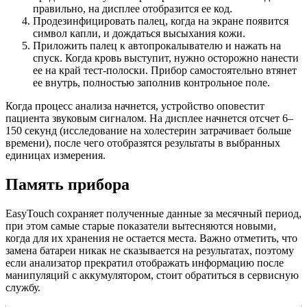
правильно, на дисплее отобразится ее код.
Продезинфицировать палец, когда на экране появится
символ капли, и дождаться высыхания кожи.
Приложить палец к автопрокалывателю и нажать на
спуск. Когда кровь выступит, нужно осторожно нанести
ее на край тест-полоски. Прибор самостоятельно втянет
ее внутрь, полностью заполнив контрольное поле.
Когда процесс анализа начнется, устройство оповестит
пациента звуковым сигналом. На дисплее начнется отсчет 6–
150 секунд (исследование на холестерин затрачивает больше
времени), после чего отобразятся результаты в выбранных
единицах измерения.
Память прибора
EasyTouch сохраняет полученные данные за месячный период,
при этом самые старые показатели вытесняются новыми,
когда для их хранения не остается места. Важно отметить, что
замена батареи никак не сказывается на результатах, поэтому
если анализатор прекратил отображать информацию после
манипуляций с аккумулятором, стоит обратиться в сервисную
службу.