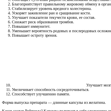
Благоприятствует правильному жировому обмену в орган
Стабилизирует уровень вредного холестерина.
Ускоряет заживление ран и сращивание кости.
Улучшает показатели текучести крови, ее состав.
Снижает риск образования тромбов.
Повышает иммунитет.
Уменьшает вероятность родовых и послеродовых осложн
Повышает остроту зрения.
Улучшает моз
Увеличивает способность сосредоточиваться.
Способствует улучшению памяти.
Форма выпуска препарата — длинные капсулы из желатина.
Каков состав Рейтоила? Капсулы включает в себя следующие 