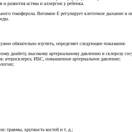
 и развития астмы и аллергии у ребенка.
ого токоферола. Витамин E регулирует клеточное дыхание и и
реды.
ужно обязательно изучить, определяет следующие показания:
ому диабету, высокому артериальному давлению и склерозу сос
в: атеросклероз, ИБС, повышенное артериальное давление;
ологии;
и: травмы, хрупкость костей и т. д.;