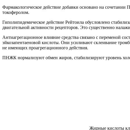
Фармакологическое действие добавки основано на сочетани
токоферолом.
Гиполипидемическое действие Рейтоила обусловлено стабилиз
двигательной активности рецепторов. Это существенно налажи
Антиагрегационное влияние средства связано с переменой сос
эйкозапентаеновой кислоты. Они усиливают склеивание тромб
не имеющих проагрегационного действия.
ПНЖК нормализуют обмен жиров, стабилизируют уровень холес
Жирные кислоты кла