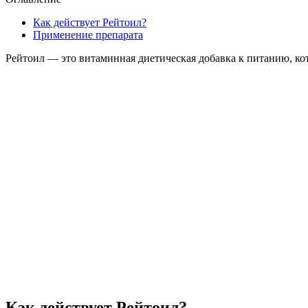
Как действует Рейтоил?
Применение препарата
Рейтоил — это витаминная диетическая добавка к питанию, кот
Как действует Рейтоил?