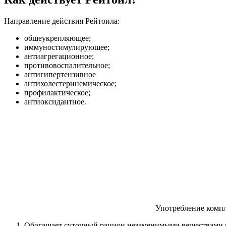
Направление действия Рейтоила:
общеукрепляющее;
иммуностимулирующее;
антиагрегационное;
противовоспалительное;
антигипертензивное
антихолестеринемическое;
профилактическое;
антиоксидантное.
Употребление компл
Обогащает суточный рацион незаменимыми веществами 