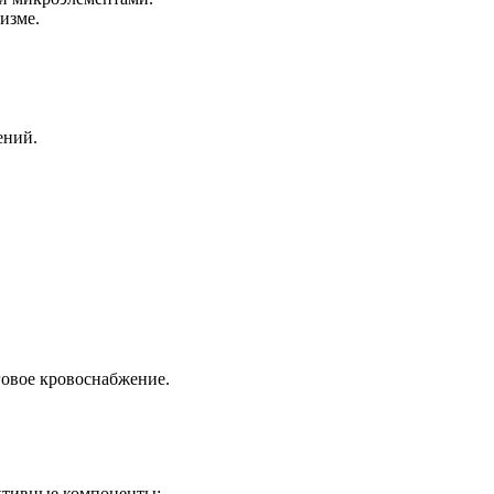
изме.
ений.
говое кровоснабжение.
активные компоненты: