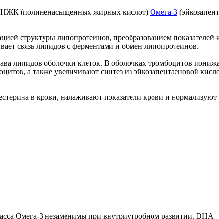
и ПНЖК (полиненасыщенных жирных кислот)
Омега-3
(эйкозапент
ацией структуры липопротеинов, преобразованием показателей 
вает связь липидов с ферментами и обмен липопротеинов.
тава липидов оболочки клеток. В оболочках тромбоцитов пониж
оцитов, а также увеличивают синтез из эйкозапентаеновой кис
терина в крови, налаживают показатели крови и нормализуют 
сса Омега-3 незаменимы при внутриутробном развитии. DHA — 