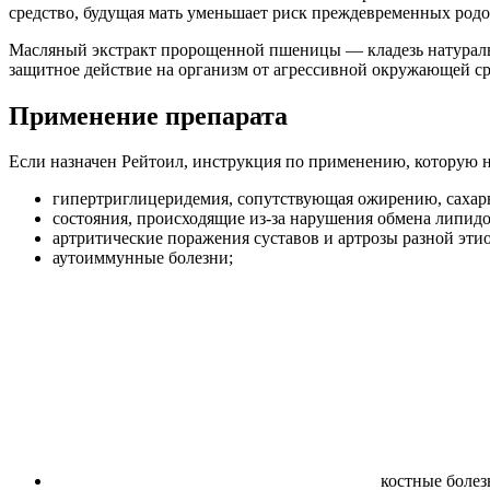
средство, будущая мать уменьшает риск преждевременных родов
Масляный экстракт пророщенной пшеницы — кладезь натуральн
защитное действие на организм от агрессивной окружающей с
Применение препарата
Если назначен Рейтоил, инструкция по применению, которую н
гипертриглицеридемия, сопутствующая ожирению, сахарн
состояния, происходящие из-за нарушения обмена липидо
артритические поражения суставов и артрозы разной эти
аутоиммунные болезни;
костные болезн